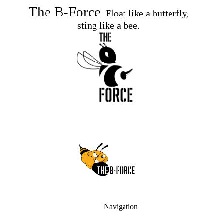
The B-Force
Float like a butterfly,
sting like a bee.
Navigation