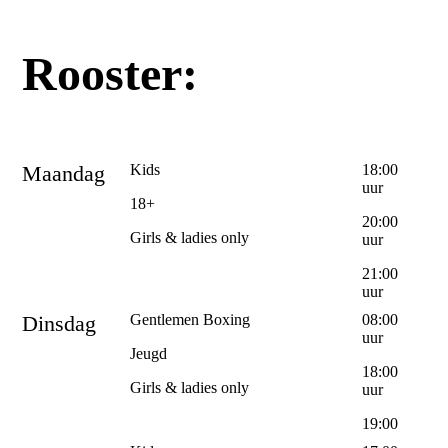
Rooster:
Maandag
Kids
18:00
uur
18+
20:00
Girls & ladies only
uur
21:00
uur
Dinsdag
Gentlemen Boxing
08:00
uur
Jeugd
18:00
Girls & ladies only
uur
19:00